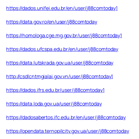
https://dados.unifei.edu.br/en/user/j88comtoday1
https://data.gov.ro/en/user/j88comtoday
https://homologa.cge.mg.gov.br/user/j88comtoday1
https://dados.ufcspa.edu.br/en/user/j88comtoday
https://data.lutskrada.gov.ua/user/j88comtoday
http://csdlcntmgialai.gov.vn/user/j88comtoday1
https://dados.ifrs.edu.br/user/j88comtoday1
https://data.loda.gov.ua/user/j88comtoday
https://dadosabertos.ifc.edu.br/en/user/j88comtoday
https://opendata.ternopilcity.gov.ua/user/j88comtoday