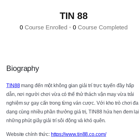
TIN 88
0
Course Enrolled
•
0
Course Completed
Biography
TIN88
mang đến một không gian giải trí trực tuyến đầy hấp
dẫn, nơi người chơi vừa có thể thử thách vận may vừa trải
nghiệm sự gay cấn trong từng ván cược. Với kho trò chơi đa
dạng cùng nhiều phần thưởng giá trị, TIN88 hứa hẹn đem lại
những phút giây giải trí sôi động và khó quên.
Website chính thức:
https://www.tin88.co.com/