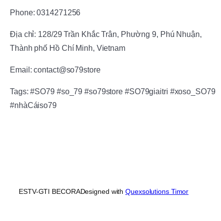
Phone: 0314271256
Địa chỉ: 128/29 Trần Khắc Trân, Phường 9, Phú Nhuận,
Thành phố Hồ Chí Minh, Vietnam
Email: contact@so79store
Tags: #SO79 #so_79 #so79store #SO79giaitri #xoso_SO79
#nhàCáiso79
ESTV-GTI BECORA
Designed with
Quexsolutions Timor