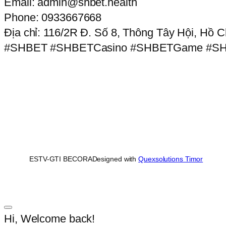
Email: admin@shbet.health
Phone: 0933667668
Địa chỉ: 116/2R Đ. Số 8, Thông Tây Hội, Hồ C
#SHBET #SHBETCasino #SHBETGame #SHB
ESTV-GTI BECORA
Designed with
Quexsolutions Timor
Hi, Welcome back!