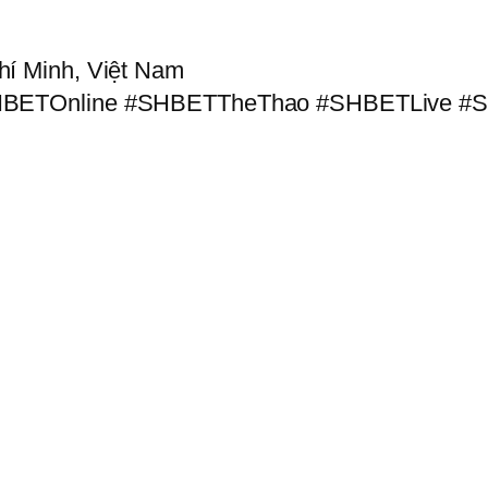
hí Minh, Việt Nam
ETOnline #SHBETTheThao #SHBETLive #SH