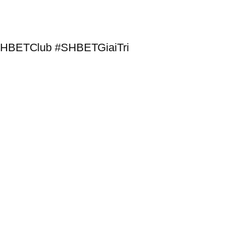
BETClub #SHBETGiaiTri