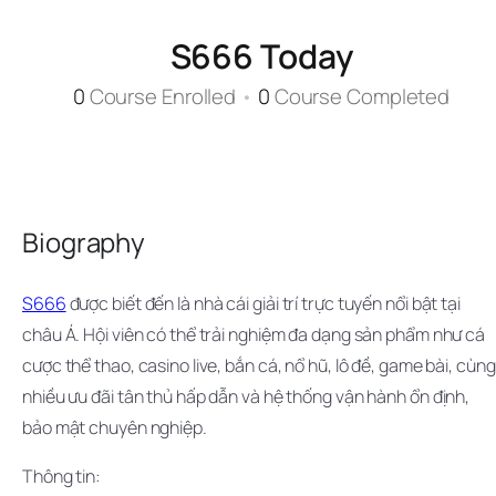
S666 Today
0
Course Enrolled
•
0
Course Completed
Biography
S666
được biết đến là nhà cái giải trí trực tuyến nổi bật tại
châu Á. Hội viên có thể trải nghiệm đa dạng sản phẩm như cá
cược thể thao, casino live, bắn cá, nổ hũ, lô đề, game bài, cùng
nhiều ưu đãi tân thủ hấp dẫn và hệ thống vận hành ổn định,
bảo mật chuyên nghiệp.
Thông tin: