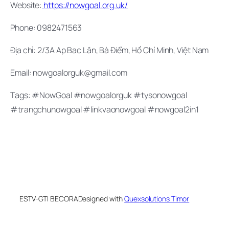
Website:
https://nowgoal.org.uk/
Phone: 0982471563
Địa chỉ: 2/3A Ap Bac Lân, Bà Điểm, Hồ Chí Minh, Việt Nam
Email: nowgoalorguk@gmail.com
Tags: #NowGoal #nowgoalorguk #tysonowgoal
#trangchunowgoal #linkvaonowgoal #nowgoal2in1
ESTV-GTI BECORA
Designed with
Quexsolutions Timor