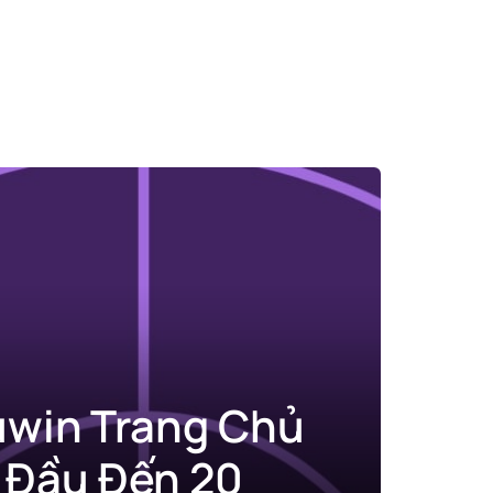
uwin Trang Chủ
 Đầu Đến 20