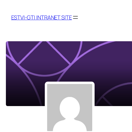
ESTVI-GTI INTRANET SITE