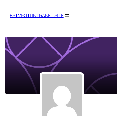
ESTVI-GTI INTRANET SITE