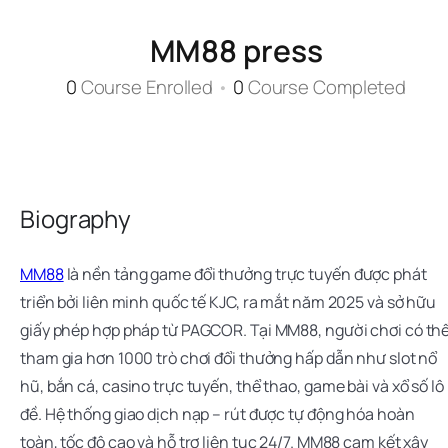
MM88 press
0
Course Enrolled
•
0
Course Completed
Biography
MM88
là nền tảng game đổi thưởng trực tuyến được phát
triển bởi liên minh quốc tế KJC, ra mắt năm 2025 và sở hữu
giấy phép hợp pháp từ PAGCOR. Tại MM88, người chơi có th
tham gia hơn 1000 trò chơi đổi thưởng hấp dẫn như slot nổ
hũ, bắn cá, casino trực tuyến, thể thao, game bài và xổ số lô
đề. Hệ thống giao dịch nạp – rút được tự động hóa hoàn
toàn, tốc độ cao và hỗ trợ liên tục 24/7. MM88 cam kết xây