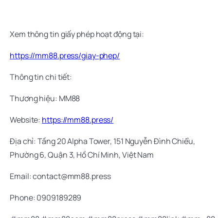
Xem thông tin giấy phép hoạt động tại:
https://mm88.press/giay-phep/
Thông tin chi tiết:
Thương hiệu: MM88
Website:
https://mm88.press/
Địa chỉ: Tầng 20 Alpha Tower, 151 Nguyễn Đình Chiểu,
Phường 6, Quận 3, Hồ Chí Minh, Việt Nam
Email: contact@mm88.press
Phone: 0909189289