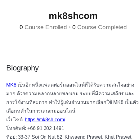
mk8shcom
0
Course Enrolled
•
0
Course Completed
Biography
MK8
เป็นอีกหนึ่งแพลตฟอร์มออนไลน์ที่ได้รับความสนใจอย่าง
มาก ด้วยความหลากหลายของเกม ระบบที่มีความเสถียร และ
การใช้งานที่สะดวก ทำให้ผู้เล่นจำนวนมากเลือกใช้ MK8 เป็นตัว
เลือกหลักในการเล่นเกมออนไลน์
เว็บไซต์:
https://mk8sh.com/
โทรศัพท์: +66 91 302 1491
ที่อยู่: 33-37 Soi On Nut 82, Khwaeng Prawet, Khet Prawet,