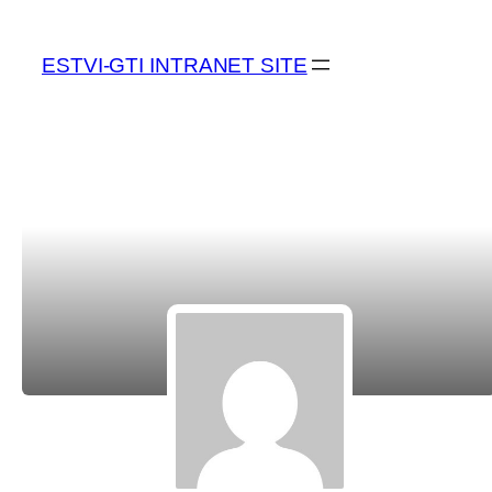
ESTVI-GTI INTRANET SITE