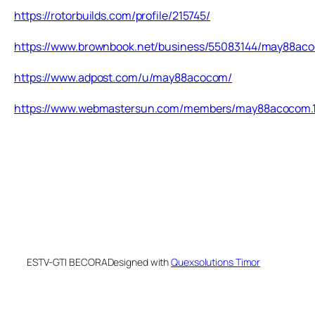
https://rotorbuilds.com/profile/215745/
https://www.brownbook.net/business/55083144/may88ac
https://www.adpost.com/u/may88acocom/
https://www.webmastersun.com/members/may88acocom.
ESTV-GTI BECORA
Designed with
Quexsolutions Timor