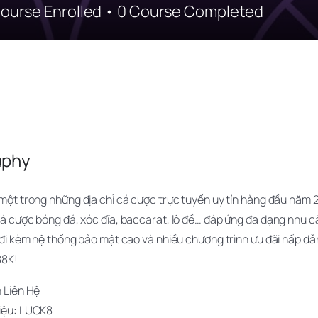
ourse Enrolled
•
0
Course Completed
aphy
 một trong những địa chỉ cá cược trực tuyến uy tín hàng đầu năm 
á cược bóng đá, xóc đĩa, baccarat, lô đề… đáp ứng đa dạng nhu cầu 
 đi kèm hệ thống bảo mật cao và nhiều chương trình ưu đãi hấp d
88K!
 Liên Hệ
iệu: LUCK8