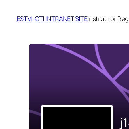
ESTVI-GTI INTRANET SITE
Instructor Reg
j