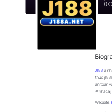
0
C
Biogr
J188
là nh
thức j188
an toàn v
#nhacaij
Website: