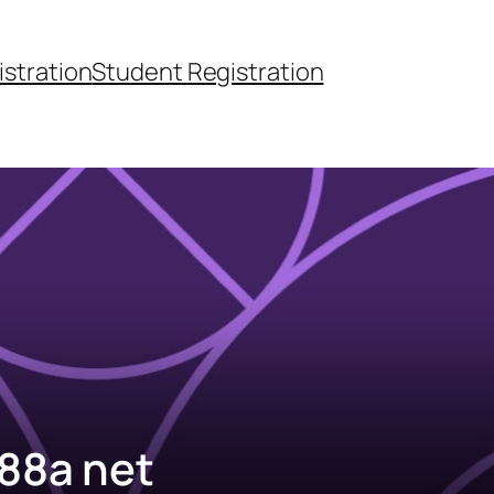
istration
Student Registration
188a net