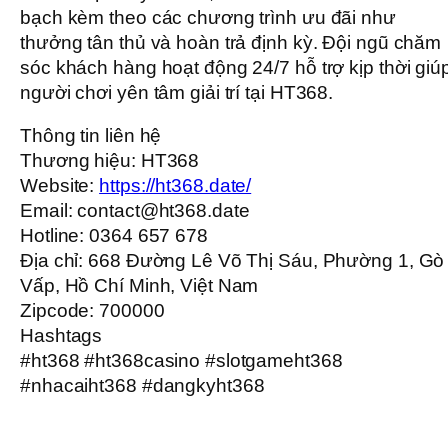
bạch kèm theo các chương trình ưu đãi như
thưởng tân thủ và hoàn trả định kỳ. Đội ngũ chăm
sóc khách hàng hoạt động 24/7 hỗ trợ kịp thời giú
người chơi yên tâm giải trí tại HT368.
Thông tin liên hệ
Thương hiệu: HT368
Website:
https://ht368.date/
Email: contact@ht368.date
Hotline: 0364 657 678
Địa chỉ: 668 Đường Lê Võ Thị Sáu, Phường 1, Gò
Vấp, Hồ Chí Minh, Việt Nam
Zipcode: 700000
Hashtags
#ht368 #ht368casino #slotgameht368
#nhacaiht368 #dangkyht368