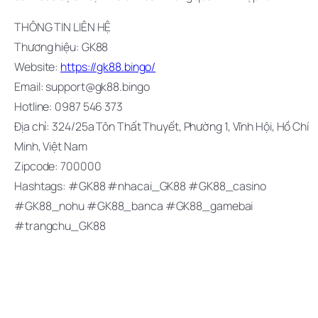
THÔNG TIN LIÊN HỆ
Thương hiệu: GK88
Website:
https://gk88.bingo/
Email: support@gk88.bingo
Hotline: 0987 546 373
Địa chỉ: 324/25a Tôn Thất Thuyết, Phường 1, Vĩnh Hội, Hồ Chí
Minh, Việt Nam
Zipcode: 700000
Hashtags: #GK88 #nhacai_GK88 #GK88_casino
#GK88_nohu #GK88_banca #GK88_gamebai
#trangchu_GK88