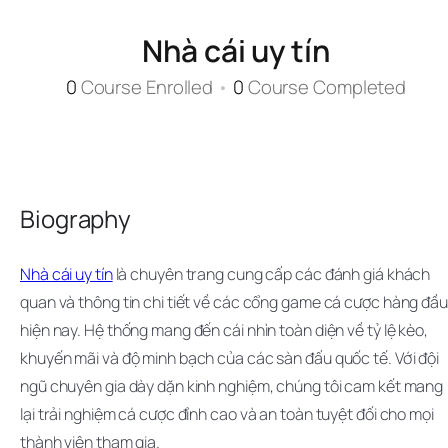
Nhà cái uy tín
0
Course Enrolled
•
0
Course Completed
Biography
Nhà cái uy tín
là chuyên trang cung cấp các đánh giá khách
quan và thông tin chi tiết về các cổng game cá cược hàng đầu
hiện nay. Hệ thống mang đến cái nhìn toàn diện về tỷ lệ kèo,
khuyến mãi và độ minh bạch của các sàn đấu quốc tế. Với đội
ngũ chuyên gia dày dặn kinh nghiệm, chúng tôi cam kết mang
lại trải nghiệm cá cược đỉnh cao và an toàn tuyệt đối cho mọi
thành viên tham gia.