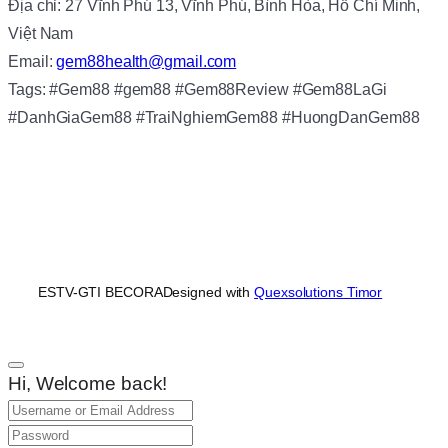
Địa chỉ: 27 Vĩnh Phú 13, Vĩnh Phú, Bình Hòa, Hồ Chí Minh,
Việt Nam
Email:
gem88health@gmail.com
Tags: #Gem88 #gem88 #Gem88Review #Gem88LaGi
#DanhGiaGem88 #TraiNghiemGem88 #HuongDanGem88
ESTV-GTI BECORA
Designed with
Quexsolutions Timor
Hi, Welcome back!