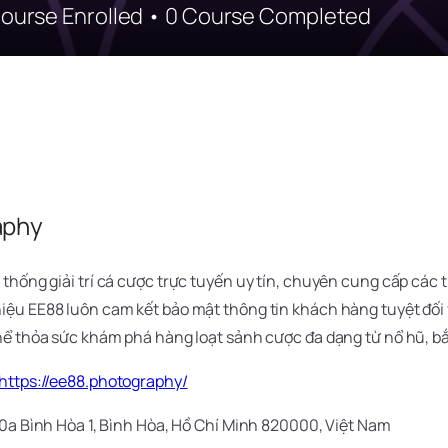
ourse Enrolled
•
0
Course Completed
aphy
 thống giải trí cá cược trực tuyến uy tín, chuyên cung cấp các 
ệu EE88 luôn cam kết bảo mật thông tin khách hàng tuyệt đối v
hể thỏa sức khám phá hàng loạt sảnh cược đa dạng từ nổ hũ, bắ
https://ee88.photography/
30a Bình Hòa 1, Bình Hòa, Hồ Chí Minh 820000, Việt Nam