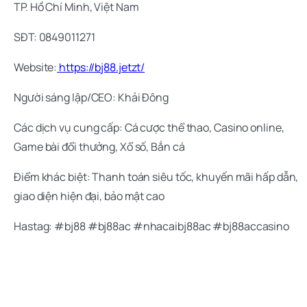
TP. Hồ Chí Minh, Việt Nam
SĐT: 0849011271
Website:
https://bj88.jetzt/
Người sáng lập/CEO: Khải Đông
Các dịch vụ cung cấp: Cá cược thể thao, Casino online,
Game bài đổi thưởng, Xổ số, Bắn cá
Điểm khác biệt: Thanh toán siêu tốc, khuyến mãi hấp dẫn,
giao diện hiện đại, bảo mật cao
Hastag: #bj88 #bj88ac #nhacaibj88ac #bj88accasino