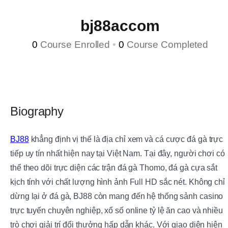
bj88accom
0
Course Enrolled
•
0
Course Completed
Biography
BJ88
khẳng định vị thế là địa chỉ xem và cá cược đá gà trực
tiếp uy tín nhất hiện nay tại Việt Nam. Tại đây, người chơi có
thể theo dõi trực diện các trận đá gà Thomo, đá gà cựa sắt
kịch tính với chất lượng hình ảnh Full HD sắc nét. Không chỉ
dừng lại ở đá gà, BJ88 còn mang đến hệ thống sảnh casino
trực tuyến chuyên nghiệp, xổ số online tỷ lệ ăn cao và nhiều
trò chơi giải trí đổi thưởng hấp dẫn khác. Với giao diện hiện