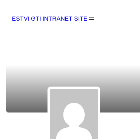
ESTVI-GTI INTRANET SITE