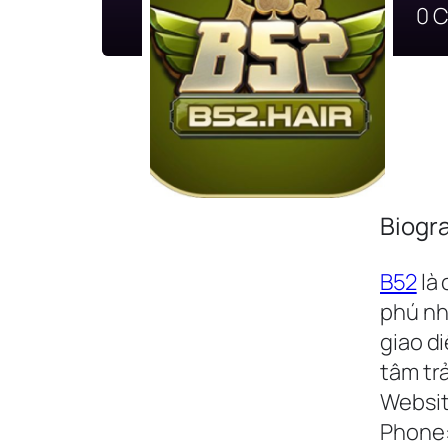
0
C
Biogr
B52
là 
phú như
giao d
tâm trả
Websi
Phone