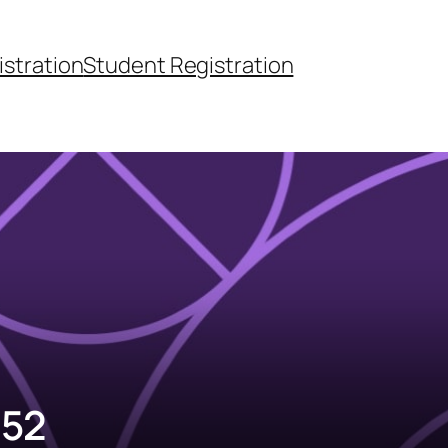
istration
Student Registration
 52