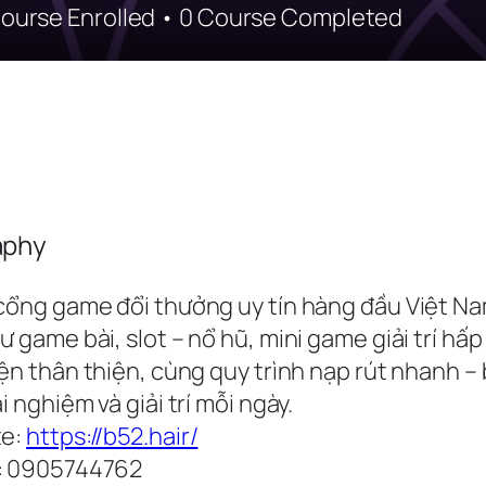
ourse Enrolled
•
0
Course Completed
aphy
cổng game đổi thưởng uy tín hàng đầu Việt Nam
 game bài, slot – nổ hũ, mini game giải trí hấ
iện thân thiện, cùng quy trình nạp rút nhanh –
i nghiệm và giải trí mỗi ngày.
te:
https://b52.hair/
: 0905744762