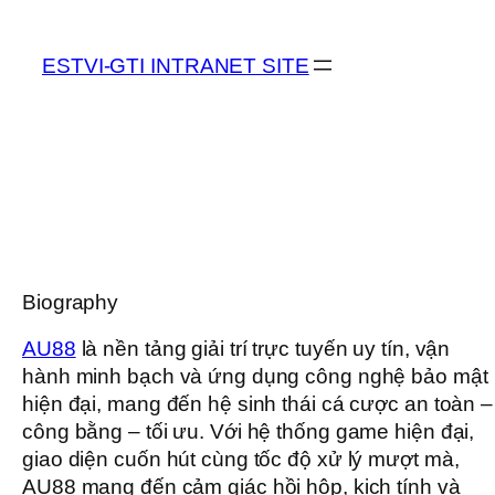
ESTVI-GTI INTRANET SITE
AU 88
0
Course Enrolled
•
0
Course Completed
Biography
AU88
là nền tảng giải trí trực tuyến uy tín, vận
hành minh bạch và ứng dụng công nghệ bảo mật
hiện đại, mang đến hệ sinh thái cá cược an toàn –
công bằng – tối ưu. Với hệ thống game hiện đại,
giao diện cuốn hút cùng tốc độ xử lý mượt mà,
AU88 mang đến cảm giác hồi hộp, kịch tính và