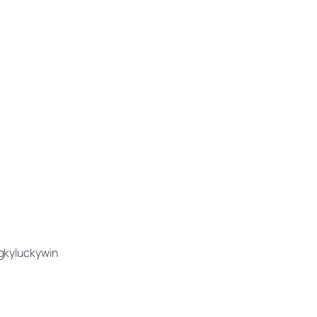
gkyluckywin