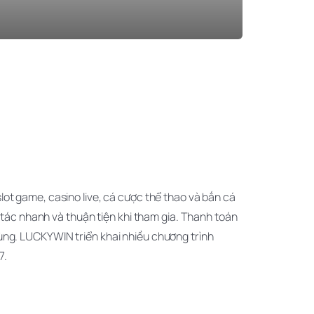
lot game, casino live, cá cược thể thao và bắn cá
o tác nhanh và thuận tiện khi tham gia. Thanh toán
ùng. LUCKYWIN triển khai nhiều chương trình
7.