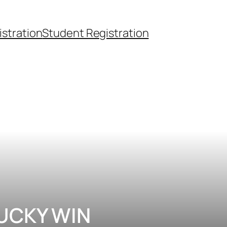
istration
Student Registration
UCKY WIN