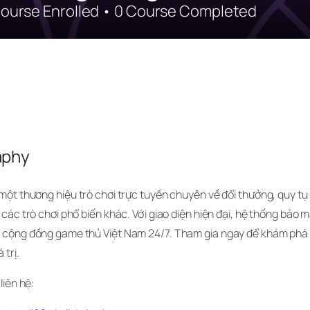
ourse Enrolled
•
0
Course Completed
aphy
một thương hiệu trò chơi trực tuyến chuyên về đổi thưởng, quy tụ n
các trò chơi phổ biến khác. Với giao diện hiện đại, hệ thống bảo mật
cộng đồng game thủ Việt Nam 24/7. Tham gia ngay để khám phá th
 trị.
liên hệ: