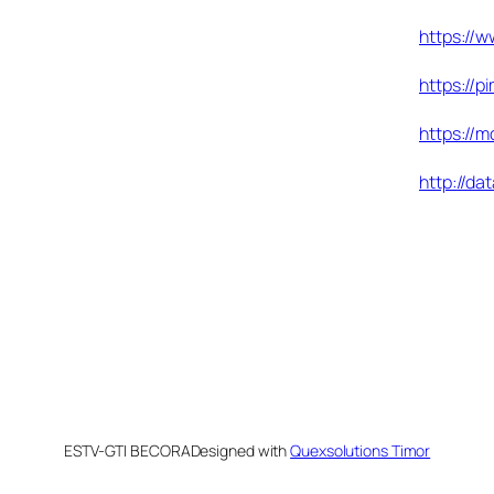
https://w
https://p
https://
http://da
ESTV-GTI BECORA
Designed with
Quexsolutions Timor