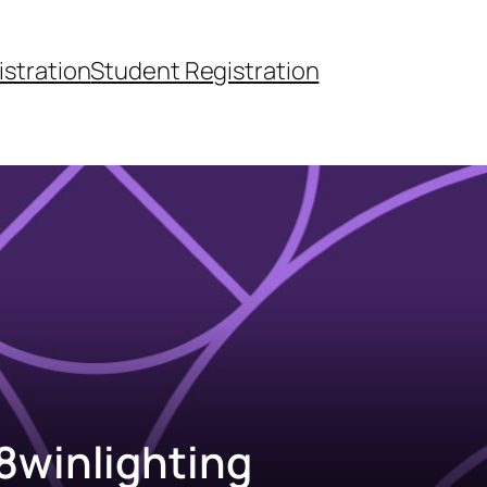
istration
Student Registration
8winlighting