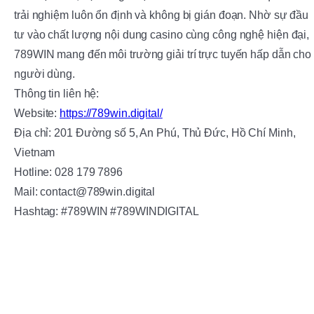
trải nghiệm luôn ổn định và không bị gián đoạn. Nhờ sự đầu
tư vào chất lượng nội dung casino cùng công nghệ hiện đại,
789WIN mang đến môi trường giải trí trực tuyến hấp dẫn cho
người dùng.
Thông tin liên hệ:
Website:
https://789win.digital/
Địa chỉ: 201 Đường số 5, An Phú, Thủ Đức, Hồ Chí Minh,
Vietnam
Hotline: 028 179 7896
Mail: contact@789win.digital
Hashtag: #789WIN #789WINDIGITAL