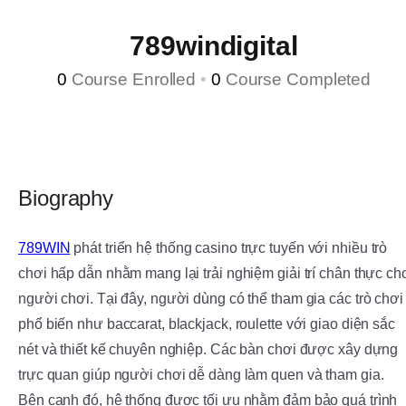
789windigital
0
Course Enrolled
•
0
Course Completed
Biography
789WIN
phát triển hệ thống casino trực tuyến với nhiều trò
chơi hấp dẫn nhằm mang lại trải nghiệm giải trí chân thực ch
người chơi. Tại đây, người dùng có thể tham gia các trò chơi
phổ biến như baccarat, blackjack, roulette với giao diện sắc
nét và thiết kế chuyên nghiệp. Các bàn chơi được xây dựng
trực quan giúp người chơi dễ dàng làm quen và tham gia.
Bên cạnh đó, hệ thống được tối ưu nhằm đảm bảo quá trình