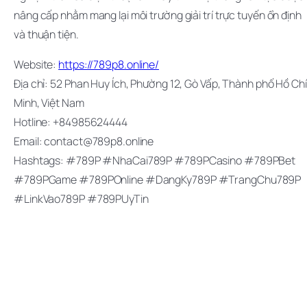
nâng cấp nhằm mang lại môi trường giải trí trực tuyến ổn định
và thuận tiện.
Website:
https://789p8.online/
Địa chỉ: 52 Phan Huy Ích, Phường 12, Gò Vấp, Thành phố Hồ Chí
Minh, Việt Nam
Hotline: +84985624444
Email: contact@789p8.online
Hashtags: #789P #NhaCai789P #789PCasino #789PBet
#789PGame #789POnline #DangKy789P #TrangChu789P
#LinkVao789P #789PUyTin