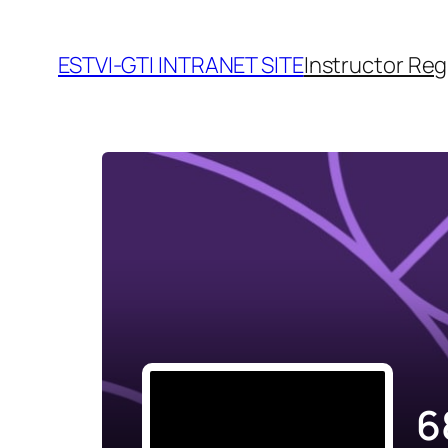
ESTVI-GTI INTRANET SITE
Instructor Reg
6