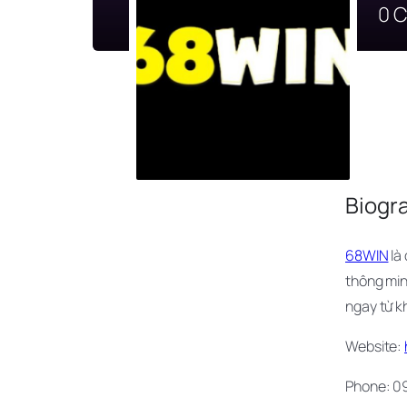
0
C
Biogr
68WIN
là
thông min
ngay từ k
Website:
Phone: 0