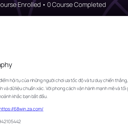
ourse Enrolled
•
0
Course Completed
aphy
 điểm hội tụ của những người chơi ưa tốc độ và tư duy chiến thắng
h và dữ liệu chuẩn xác. Với phong cách vận hành mạnh mẽ và tối 
hoảnh khắc bạn bắt đầu.
https://68win.za.com/
942105442