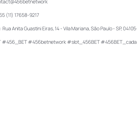
ontact@456betnetwork
+55 (11) 17658-9217
Rua Anita Guastini Eiras, 14 - Vila Mariana, São Paulo - SP, 04105
 #456_BET #456betnetwork #slot_456BET #456BET_cada