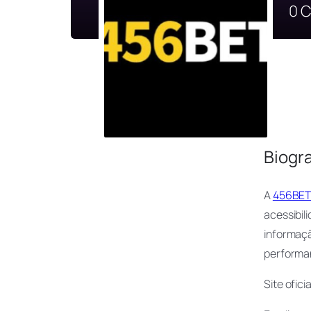
0
C
Biogr
A
456BE
acessibili
informaçã
performa
Site oficia