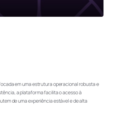
focada em uma estrutura operacional robusta e
stência, a plataforma facilita o acesso à
tem de uma experiência estável e de alta