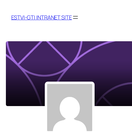
ESTVI-GTI INTRANET SITE