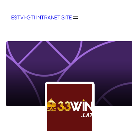
ESTVI-GTI INTRANET SITE