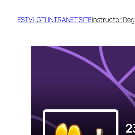
ESTVI-GTI INTRANET SITE
Instructor Reg
2