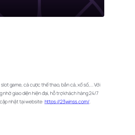
, slot game, cá cược thể thao, bắn cá, xổ số,... Với
 nhờ giao diện hiện đại, hỗ trợ khách hàng 24/7
cập nhật tại website:
https://23winss.com/
.