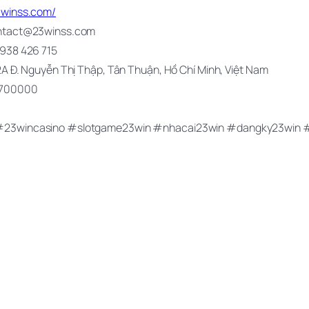
3winss.com/
ontact@23winss.com
0938 426 715
72A Đ. Nguyễn Thị Thập, Tân Thuận, Hồ Chí Minh, Việt Nam
 700000
s
23wincasino #slotgame23win #nhacai23win #dangky23win