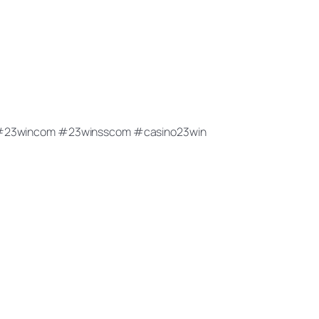
 #23wincom #23winsscom #casino23win