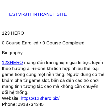
ESTVI-GTI INTRANET SITE
123 HERO
0
Course Enrolled
•
0
Course Completed
Biography
123HERO
mang đến trải nghiệm giải trí trực tuyến
theo hướng all-in-one khi tích hợp nhiều thể loại
game trong cùng một nền tảng. Người dùng có thể
khám phá từ game slot, bắn cá đến các trò chơi
mang tính tương tác cao mà không cần chuyển
đổi hệ thống.
Website:
https://123hero.biz/
Phone: 0918734345