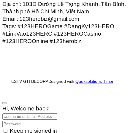
Địa chỉ: 103D Đường Lê Trọng Khánh, Tân Bình,
Thành phố Hồ Chí Minh, Việt Nam
Email: 123herobiz@gmail.com
Tags: #123HEROGame #DangKy123HERO
#LinkVao123HERO #123HEROCasino
#123HEROOnline #123herobiz
ESTV-GTI BECORA
Designed with
Quexsolutions Timor
Hi, Welcome back!
Keep me signed in