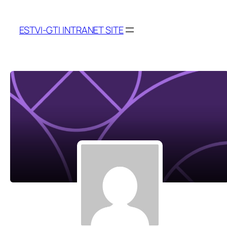
ESTVI-GTI INTRANET SITE